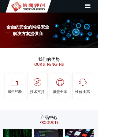
끀
首页
关于我们
全面的安全的网络安全
新闻资讯
解决方案提供商
产品展示
我们的优势
成功案例
OUR STRENGTHS
解决方案
ꀶ
ꁀ
ꄓ
ꁱ
联系我们
10年经验
技术支持
覆盖全国
性价比高
合作伙伴
产品中心
PRODUCTS