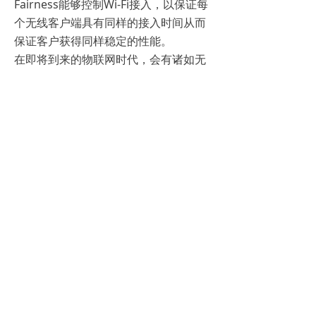
Fairness能够控制Wi-Fi接入，以保证每
个无线客户端具有同样的接入时间从而
保证客户获得同样稳定的性能。
在即将到来的物联网时代，会有诸如无
线传感器节点、信标、可穿戴设备等更
多终端接入无线网络。这意味着物联网
在网络上的暴露面会更多，这就需要将
安全提升到一定的高度，避免恶意攻击
者从可能被忽略的无线接入环节实施入
侵。所以要分析清楚物联网所有接入接
口的走向，在防火墙以及接入层的安全
配置上做更为深入细致的工作。
并购了梅鲁网络之后的飞塔公司除了提
出SAA架构的理念以及整合好了云架构
型WiFi、集成架构型WiFi及基础架构型
WiFi的三大WiFi产品线之外，在WiFi团
队建设上也下了很大的功夫。据司马聪